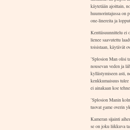
käytetään ajoittain, n
huumorintajussa on p
one-linereita ja lopput
Kenttäsuunnittelu ei 
lienee saavutettu laa
toisistaan, käytävät ov
’Splosion Man olisi t
nousevan veden ja lä
kyllästymiseen asti, n
kenkkumaisuus tulee h
ei ainakaan koe tehne
’Splosion Manin kolme
tuovat game overin y
Kameran sijainti aihe
se on joku liikkuva t