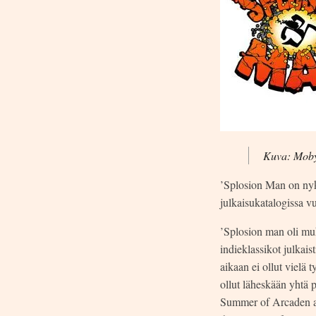
Kuva: Mob
’Splosion Man on nyky
julkaisukatalogissa v
’Splosion man oli m
indieklassikot julkai
aikaan ei ollut vielä t
ollut läheskään yhtä 
Summer of Arcaden ai