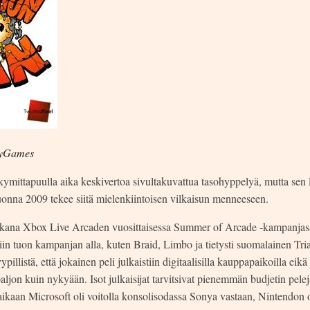
yGames
mittapuulla aika keskivertoa sivultakuvattua tasohyppelyä, mutta sen 
uonna 2009 tekee siitä mielenkiintoisen vilkaisun menneeseen.
ukana Xbox Live Arcaden vuosittaisessa Summer of Arcade -kampanjas
stiin tuon kampanjan alla, kuten Braid, Limbo ja tietysti suomalainen T
yypillistä, että jokainen peli julkaistiin digitaalisilla kauppapaikoilla eikä 
paljon kuin nykyään. Isot julkaisijat tarvitsivat pienemmän budjetin pel
kaan Microsoft oli voitolla konsolisodassa Sonya vastaan, Nintendon 