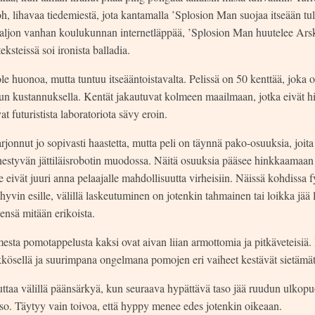
oh, lihavaa tiedemiestä, jota kantamalla ’Splosion Man suojaa itseään tul
aljon vanhan koulukunnan internetläppää, ’Splosion Man huutelee Arsk
eksteissä soi ironista balladia.
ole huonoa, mutta tuntuu itseääntoistavalta. Pelissä on 50 kenttää, joka 
dun kustannuksella. Kentät jakautuvat kolmeen maailmaan, jotka eivät hi
at futuristista laboratoriota sävy eroin.
arjonnut jo sopivasti haastetta, mutta peli on täynnä pako-osuuksia, jo
hestyvän jättiläisrobotin muodossa. Näitä osuuksia pääsee hinkkaamaan
e eivät juuri anna pelaajalle mahdollisuutta virheisiin. Näissä kohdissa 
yvin esille, välillä laskeutuminen on jotenkin tahmainen tai loikka jää l
ensä mitään erikoista.
sta pomotappelusta kaksi ovat aivan liian armottomia ja pitkäveteisiä.
kkösellä ja suurimpana ongelmana pomojen eri vaiheet kestävät sietäm
uttaa välillä päänsärkyä, kun seuraava hypättävä taso jää ruudun ulkopuo
aso. Täytyy vain toivoa, että hyppy menee edes jotenkin oikeaan.