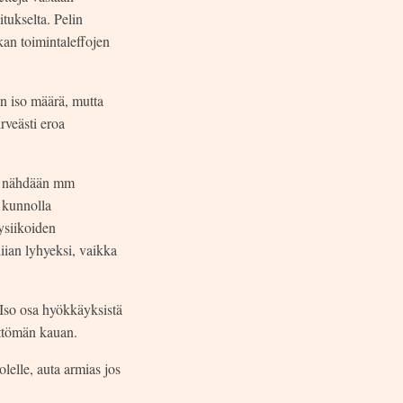
itukselta. Pelin
an toimintaleffojen
on iso määrä, mutta
rveästi eroa
ita nähdään mm
 kunnolla
fysiikoiden
iian lyhyeksi, vaikka
 Iso osa hyökkäyksistä
ättömän kauan.
lelle, auta armias jos