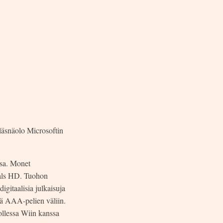
läsnäolo Microsoftin
sa. Monet
rials HD. Tuohon
digitaalisia julkaisuja
ejä AAA-pelien väliin.
ollessa Wiin kanssa