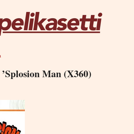
a
– ’Splosion Man (X360)