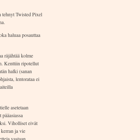
 tehnyt Twisted Pixel
na.
joka haluaa posauttaa
saa räjähtää kolme
. Kenttiin ripotellut
tän halki (sanan
jaista, lentorataa ei
iteilla
ielle asetetaan
at pääasiassa
si. Viholliset eivät
kerran ja vie
etteja vastaan