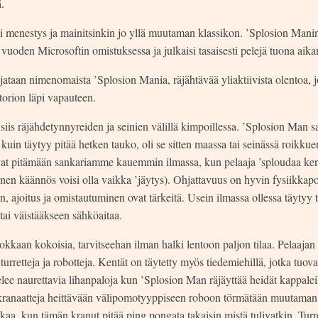
.
 menestys ja mainitsinkin jo yllä muutaman klassikon. ’Splosion Manin
oden Microsoftin omistuksessa ja julkaisi tasaisesti pelejä tuona aika
ataan nimenomaista ’Splosion Mania, räjähtävää yliaktiivista olentoa, 
torion läpi vapauteen.
 siis räjähdetynnyreiden ja seinien välillä kimpoillessa. ’Splosion Man 
kuin täytyy pitää hetken tauko, oli se sitten maassa tai seinässä roikkuen
avat pitämään sankariamme kauemmin ilmassa, kun pelaaja ’sploudaa ken
nen käännös voisi olla vaikka ’jäytys). Ohjattavuus on hyvin fysiikkapoh
, ajoitus ja omistautuminen ovat tärkeitä. Usein ilmassa ollessa täytyy ta
tai väistääkseen sähköaitaa.
kkaan kokoisia, tarvitseehan ilman halki lentoon paljon tilaa. Pelaajan t
 turretteja ja robotteja. Kentät on täytetty myös tiedemiehillä, jotka tuov
lee naurettavia lihanpaloja kun ’Splosion Man räjäyttää heidät kappaleik
 kranaatteja heittävään välipomotyyppiseen roboon törmätään muutaman 
kaa, kun tämän kranut pitää ping pongata takaisin mistä tulivatkin. Turr