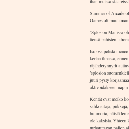
ihan muissa sfääreissä
Summer of Arcade oli
Games oli muutaman vu
’Splosion Manissa ohj
tiensä pahisten labora
Iso osa pelistä menee
kertaa ilmassa, ennen 
räjähdetynnyrit autt
’splosion suomenkieli
juuri pysty korjaamaan
aktivoidakseen napin 
Kentät ovat melko koo
sähköaitoja, piikkejä,
huumoria, näistä lente
ole kaksisia. Yhteen
turhauttavan paljon ai